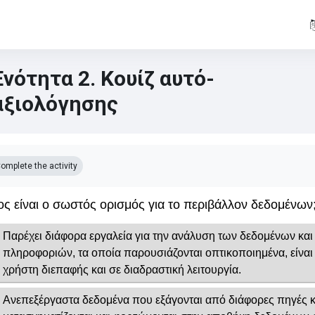
Ενότητα 2. Κουίζ αυτό-
αξιολόγησης
mpletion requirements
omplete the activity