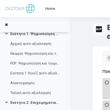
Skip to main content
Καλώς ήρθατε στο DIGITOUR!
Collapse
Home
Ξεκινήστε το μαθησιακό σας ταξίδι με τα εισαγωγικά μας βίντεο!
Collapse
Εισαγωγικά βίντεο DIGITOUR
Ενότητα 1. Ψηφιοποίηση και τουρισμός
Collapse
Αρχική αυτό-αξιολόγηση
Co
Θεωρία: Ψηφιοποίηση και τουρισμός
C
PDF: Ψηφιοποίηση και τουρισμός
Ενότητα 1. Κουίζ αυτό-αξιολόγησης
Αναστοχασμός
Τελική αυτό-αξιολόγηση
Ενότητα 2. Επιχειρηματική ευφυΐα
Collapse