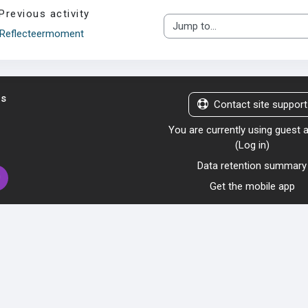
Previous activity
Jump to...
Reflecteermoment
us
Contact site support
You are currently using guest
(
Log in
)
Data retention summary
Get the mobile app