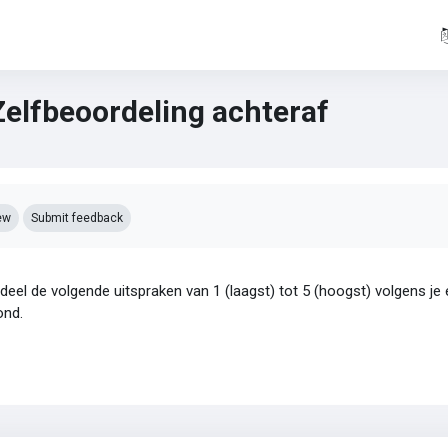
Zelfbeoordeling achteraf
pletion requirements
ew
Submit feedback
eel de volgende uitspraken van 1 (laagst) tot 5 (hoogst) volgens je 
ond.