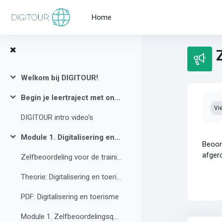
Skip to main content
Home
Welkom bij DIGITOUR!
Collapse
Com
Begin je leertraject met onze introvideo's!
Collapse
Vi
DIGITOUR intro video's
Module 1. Digitalisering en toerisme
Collapse
Beoord
afger
Zelfbeoordeling voor de training
Theorie: Digitalisering en toerisme
PDF: Digitalisering en toerisme
Module 1. Zelfbeoordelingsquiz