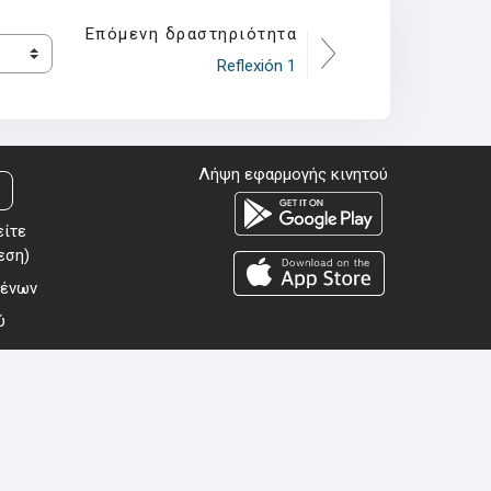
Επόμενη δραστηριότητα
Reflexión 1
Λήψη εφαρμογής κινητού
είτε
εση
)
μένων
ύ