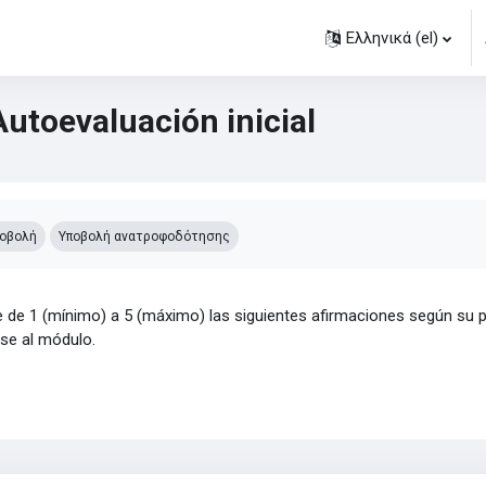
Ελληνικά ‎(el)‎
Autoevaluación inicial
ιτήσεις ολοκλήρωσης
οβολή
Υποβολή ανατροφοδότησης
e de 1 (mínimo) a 5 (máximo) las siguientes afirmaciones según su 
rse al módulo.