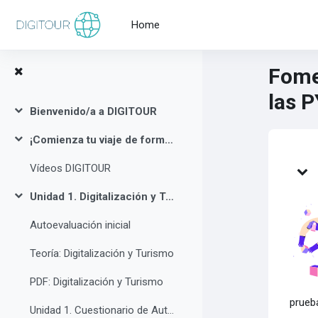
Skip to main content
Home
Fomen
las P
Bienvenido/a a DIGITOUR
Collapse
¡Comienza tu viaje de formación con nuestros vídeos de presentación!
Collapse
Top
Vídeos DIGITOUR
Unidad 1. Digitalización y Turismo
Collapse
Autoevaluación inicial
Teoría: Digitalización y Turismo
PDF: Digitalización y Turismo
prueba
Unidad 1. Cuestionario de Autoevaluación