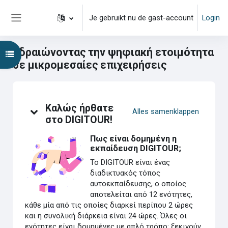
Ga naar hoofdinhoud
Je gebruikt nu de gast-account
Login
Zijpaneel
Εδραιώνοντας την ψηφιακή ετοιμότητα
Open cursusindex
σε μικρομεσαίες επιχειρήσεις
Overzicht van het onderwerp
Καλώς ήρθατε
Alles samenklappen
στο DIGITOUR!
Πως είναι δομημένη η
εκπαίδευση DIGITOUR;
Το DIGITOUR είναι ένας
διαδικτυακός τόπος
αυτοεκπαίδευσης, ο οποίος
αποτελείται από 12 ενότητες,
κάθε μία από τις οποίες διαρκεί περίπου 2 ώρες
και η συνολική διάρκεια είναι 24 ώρες. Όλες οι
ενότητες είναι δομημένες με απλό τρόπο: ξεκινούν